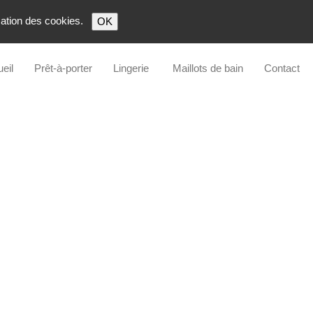
isation des cookies.
OK
eil
Prêt-à-porter
Lingerie
Maillots de bain
Contact