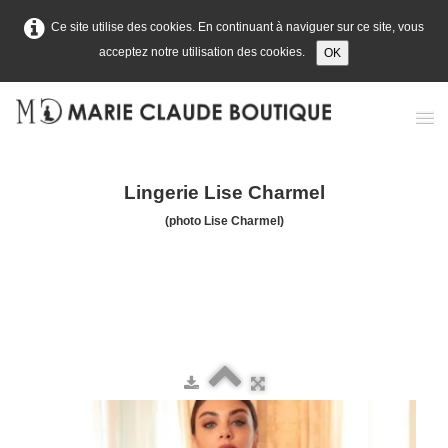
Ce site utilise des cookies. En continuant à naviguer sur ce site, vous
acceptez notre utilisation des cookies.
OK
Accueil
Lingerie Lise Charmel
Prêt-à-porter
(photo Lise Charmel)
Lingerie
Maillots de bain
Contact