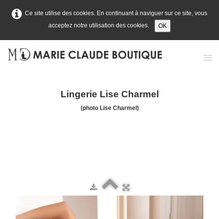
Ce site utilise des cookies. En continuant à naviguer sur ce site, vous
acceptez notre utilisation des cookies.
OK
Accueil
Lingerie Lise Charmel
Prêt-à-porter
(photo Lise Charmel)
Lingerie
Maillots de bain
Contact