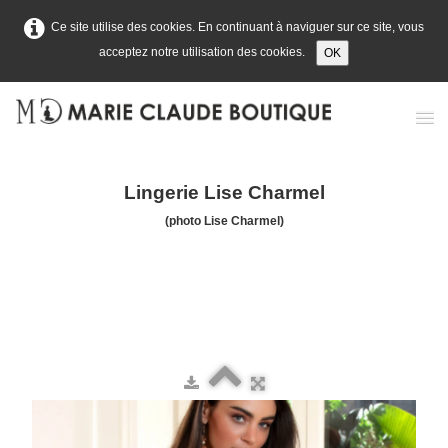
Ce site utilise des cookies. En continuant à naviguer sur ce site, vous
acceptez notre utilisation des cookies.
OK
Accueil
Lingerie Lise Charmel
Prêt-à-porter
(photo Lise Charmel)
Lingerie
Maillots de bain
Contact